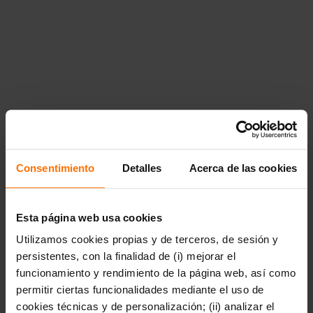
de 9
a\u00f1os","href":"https:\/\/www.penguinlibros.com\/ar\/41025
a-partir-de-9-anos","children":null}}},"41037":
{"title":"Literatura
juvenil","href":"https:\/\/www.penguinlibros.com\/ar\/41037-
literatura-juvenil","children":{"41039":{"title":"Arte,
m\u00fasica y
fotograf\u00eda","href":"https:\/\/www.penguinlibros.com\/ar\
arte-musica-y-fotografia"},"41041":
{"title":"Autoconocimiento y
salud","href":"https:\/\/www.penguinlibros.com\/ar\/41041-
autoconocimiento-y-salud"},"41043":
{"title":"Biograf\u00edas e historias
reales","href":"https:\/\/www.penguinlibros.com\/ar\/41043-
Consentimiento
Detalles
Acerca de las cookies
biografias-e-historias-reales"},"41046":{"title":"Ciencia
ficci\u00f3n
juvenil","href":"https:\/\/www.penguinlibros.com\/ar\/41046-
ciencia-ficcion-juvenil"},"41048":{"title":"Ciencia,
Esta página web usa cookies
tecnolog\u00eda y
Utilizamos cookies propias y de terceros, de sesión y
naturaleza","href":"https:\/\/www.penguinlibros.com\/ar\/41048
ciencia-tecnologia-y-naturaleza"},"41050":
persistentes, con la finalidad de (i) mejorar el
{"title":"Conciencia
funcionamiento y rendimiento de la página web, así como
social","href":"https:\/\/www.penguinlibros.com\/ar\/41050-
permitir ciertas funcionalidades mediante el uso de
conciencia-social"},"41052":{"title":"Novela fant\u00e1stica
juvenil","href":"https:\/\/www.penguinlibros.com\/ar\/41052-
cookies técnicas y de personalización; (ii) analizar el