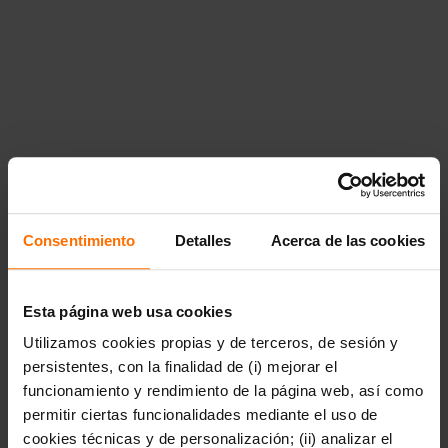
{"title":"Poes\u00eda","href":"https:\/\/www.penguinlibros.com
poesia"},"14848":{"title":"Novela
rom\u00e1ntica","href":"https:\/\/www.penguinlibros.com\/cl\/
novela-romantica"}}},"14877":{"title":"Libros
infantiles","href":"https:\/\/www.penguinlibros.com\/cl\/14877-
libros-infantiles","children":{"14878":{"title":"De 0 a 3
a\u00f1os","href":"https:\/\/www.penguinlibros.com\/cl\/14878
de-0-a-3-anos","children":null},"14883":{"title":"A partir de
4
a\u00f1os","href":"https:\/\/www.penguinlibros.com\/cl\/14883
a-partir-de-4-anos","children":null},"14889":{"title":"A partir
de 7
a\u00f1os","href":"https:\/\/www.penguinlibros.com\/cl\/14889
a-partir-de-7-anos","children":null},"14894":{"title":"A partir
Consentimiento
Detalles
Acerca de las cookies
de 9
a\u00f1os","href":"https:\/\/www.penguinlibros.com\/cl\/14894
a-partir-de-9-anos","children":null}}},"14900":
{"title":"Literatura
Esta página web usa cookies
juvenil","href":"https:\/\/www.penguinlibros.com\/cl\/14900-
Utilizamos cookies propias y de terceros, de sesión y
literatura-juvenil","children":{"14901":{"title":"Arte,
m\u00fasica y
persistentes, con la finalidad de (i) mejorar el
fotograf\u00eda","href":"https:\/\/www.penguinlibros.com\/cl\
funcionamiento y rendimiento de la página web, así como
arte-musica-y-fotografia"},"14902":
permitir ciertas funcionalidades mediante el uso de
{"title":"Autoconocimiento y
salud","href":"https:\/\/www.penguinlibros.com\/cl\/14902-
cookies técnicas y de personalización; (ii) analizar el