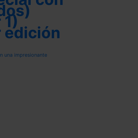
dos)
 1)
r edición
l en una impresionante