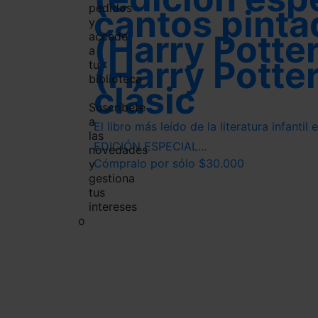
pedidos
cantos pinta
y
(Harry Potter
accede
a
(Harry Potte
tu
biblioteca
clásic
Suscríbete
a
El libro más leído de la literatura infanti
las
EDICIÓN ESPECIAL...
novedades
Cómpralo por sólo $30.000
y
gestiona
tus
intereses
o
Inicia
Accede
sesión
a
con
tu
Facebook
cuenta
Acceso
Inicia