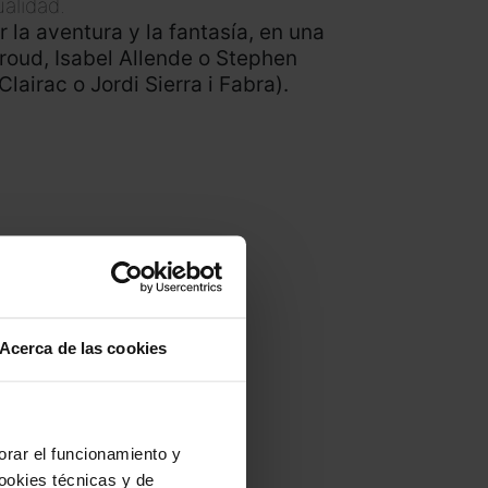
alidad.
 la aventura y la fantasía, en una
troud, Isabel Allende o Stephen
airac o Jordi Sierra i Fabra).
Acerca de las cookies
jorar el funcionamiento y
ookies técnicas y de