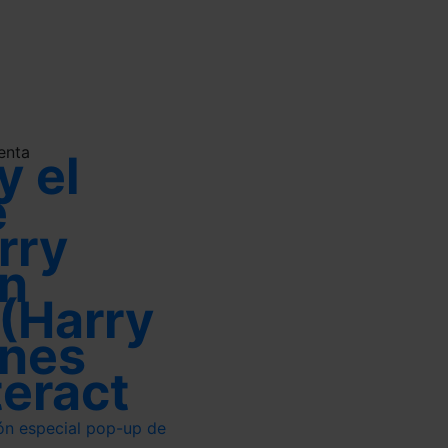
enta
y el
e
rry
ón
(Harry
ones
teract
ón especial pop-up de