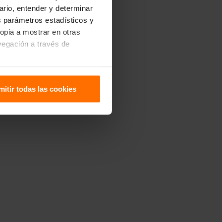
uario, entender y determinar
os parámetros estadísticos y
ropia a mostrar en otras
vegación a través de
sitivo. Puedes configurarlas
mitir todas las cookies
 de Cookies
.