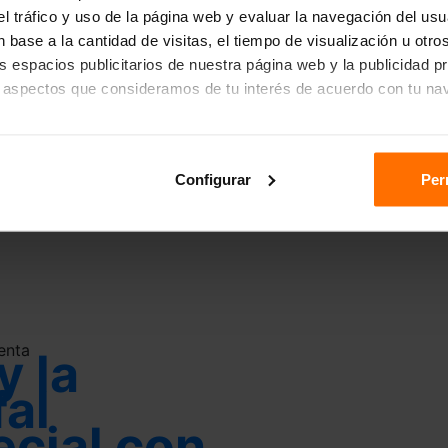
r el tráfico y uso de la página web y evaluar la navegación del us
 base a la cantidad de visitas, el tiempo de visualización u otr
los espacios publicitarios de nuestra página web y la publicidad p
 aspectos que consideramos de tu interés de acuerdo con tu na
das", aceptas el almacenamiento de todas las cookies en tu dispo
Configurar
Per
ón "Configurar".
n sobre cómo utilizamos las cookies dirígete a nuestra
Política
enta
y la
fal
ecial con