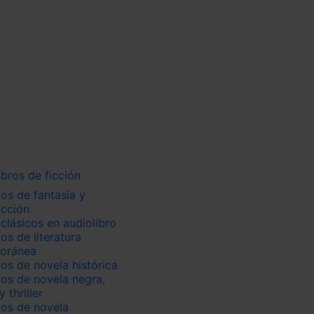
ntástica juvenil
veniles de Influencers
juveniles
omántica juvenil
uvenil de aventuras
venil
bre (juvenil)
uvenil
ibros de ficción
ros de fantasía y
icción
clásicos en audiolibro
os de literatura
oránea
ros de novela histórica
ros de novela negra,
y thriller
ros de novela