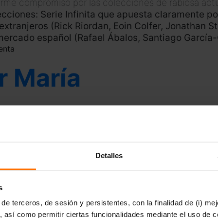
 firme compromiso por las colecciones de rabiosa actu
ecciones: Serie Infinita que apuesta claramente por
xtranjeros (Rick Riordan, Eoin Colfer, Jonathan S
ercado español (Rafael Ábalos, Santiago García-Cl
enta
r María
 El Principito, con acabados
Detalles
s
de terceros, de sesión y persistentes, con la finalidad de (i) me
, así como permitir ciertas funcionalidades mediante el uso de c