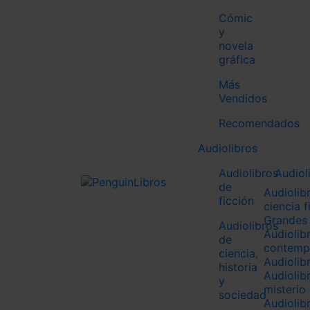
Novela fa
Manga
Cómic
Libros ju
y
Novelas 
novela
Novela r
gráfica
Novela j
Poesía ju
Más
Tiempo li
Vendidos
Thriller j
Recomendados
Audiolibros
Audiolibros
Audiol
de
Audiolib
ficción
ciencia f
Grandes 
Audiolibros
Audiolibr
de
contemp
ciencia,
Audiolib
historia
Audiolib
y
misterio 
sociedad
Audiolib