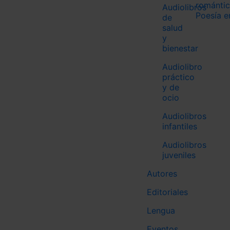
románti
Audiolibros
Poesía e
de
salud
Audiol
Audiol
Audiol
Audioli
Audiol
y
histor
bienes
ocio
bienestar
Audiolib
Audiolibr
Audiolib
tecnolog
Audiolibr
Audiolib
Audiolibro
Audiolib
belleza y
Audiolib
práctico
política 
Audiolib
y de
Audiolibr
espiritua
ocio
biografí
Audiolibros
Audiolibr
infantiles
Audiolib
Audiolibros
juveniles
Autores
Editoriales
Lengua
Eventos