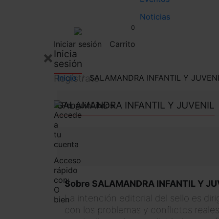
Noticias
0
Iniciar sesión
Carrito
×
Inicia
sesión
Regístrate
Inicio
SALAMANDRA INFANTIL Y JUVEN
SALAMANDRA INFANTIL Y JUVENIL
Accede
a
tu
cuenta
Acceso
rápido
con:
Sobre SALAMANDRA INFANTIL Y JU
O
La intención editorial del sello es di
bien
con los problemas y conflictos reale