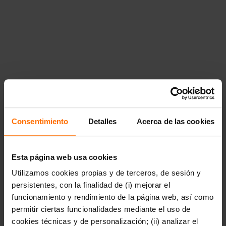
{"title":"Poes\u00eda","href":"https:\/\/www.penguinlibros.com
poesia"},"14848":{"title":"Novela
rom\u00e1ntica","href":"https:\/\/www.penguinlibros.com\/cl\/
novela-romantica"}}},"14877":{"title":"Libros
infantiles","href":"https:\/\/www.penguinlibros.com\/cl\/14877-
libros-infantiles","children":{"14878":{"title":"De 0 a 3
a\u00f1os","href":"https:\/\/www.penguinlibros.com\/cl\/14878
de-0-a-3-anos","children":null},"14883":{"title":"A partir de
4
a\u00f1os","href":"https:\/\/www.penguinlibros.com\/cl\/14883
a-partir-de-4-anos","children":null},"14889":{"title":"A partir
de 7
a\u00f1os","href":"https:\/\/www.penguinlibros.com\/cl\/14889
a-partir-de-7-anos","children":null},"14894":{"title":"A partir
Consentimiento
Detalles
Acerca de las cookies
de 9
a\u00f1os","href":"https:\/\/www.penguinlibros.com\/cl\/14894
a-partir-de-9-anos","children":null}}},"14900":
{"title":"Literatura
Esta página web usa cookies
juvenil","href":"https:\/\/www.penguinlibros.com\/cl\/14900-
Utilizamos cookies propias y de terceros, de sesión y
literatura-juvenil","children":{"14901":{"title":"Arte,
m\u00fasica y
persistentes, con la finalidad de (i) mejorar el
fotograf\u00eda","href":"https:\/\/www.penguinlibros.com\/cl\
funcionamiento y rendimiento de la página web, así como
arte-musica-y-fotografia"},"14902":
permitir ciertas funcionalidades mediante el uso de
{"title":"Autoconocimiento y
salud","href":"https:\/\/www.penguinlibros.com\/cl\/14902-
cookies técnicas y de personalización; (ii) analizar el