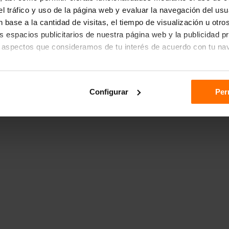
r el tráfico y uso de la página web y evaluar la navegación del us
 base a la cantidad de visitas, el tiempo de visualización u otr
los espacios publicitarios de nuestra página web y la publicidad p
 aspectos que consideramos de tu interés de acuerdo con tu na
das", aceptas el almacenamiento de todas las cookies en tu dispo
Configurar
Per
ón "Configurar".
n sobre cómo utilizamos las cookies dirígete a nuestra
Política