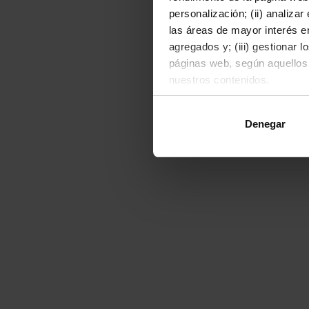
personalización; (ii) analiza
las áreas de mayor interés en
agregados y; (iii) gestionar 
páginas web, según aquellos
nuestros contenidos.
Al hacer clic en "Permitir to
Denegar
o rechazarlas pulsando el bot
Para obtener más informació