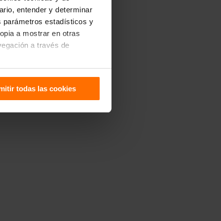
uario, entender y determinar
os parámetros estadísticos y
ropia a mostrar en otras
vegación a través de
sitivo. Puedes configurarlas
mitir todas las cookies
 de Cookies
.