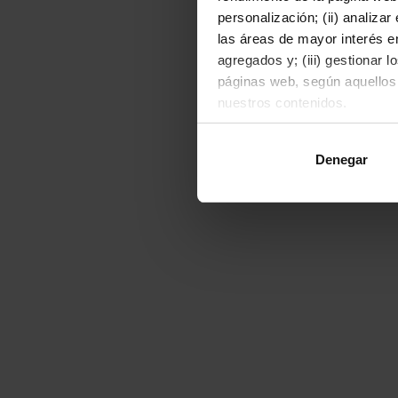
personalización; (ii) analiza
las áreas de mayor interés en
agregados y; (iii) gestionar 
páginas web, según aquellos
nuestros contenidos.
Al hacer clic en "Permitir to
Denegar
o rechazarlas pulsando el bot
Para obtener más informació