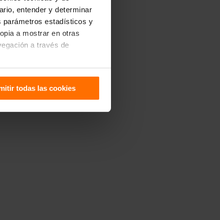
uario, entender y determinar
os parámetros estadísticos y
ropia a mostrar en otras
vegación a través de
sitivo. Puedes configurarlas
mitir todas las cookies
 de Cookies
.