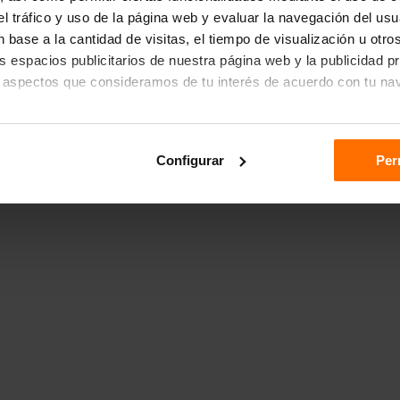
r el tráfico y uso de la página web y evaluar la navegación del us
 base a la cantidad de visitas, el tiempo de visualización u otr
los espacios publicitarios de nuestra página web y la publicidad p
 aspectos que consideramos de tu interés de acuerdo con tu na
das", aceptas el almacenamiento de todas las cookies en tu dispo
Configurar
Per
ón "Configurar".
n sobre cómo utilizamos las cookies dirígete a nuestra
Política