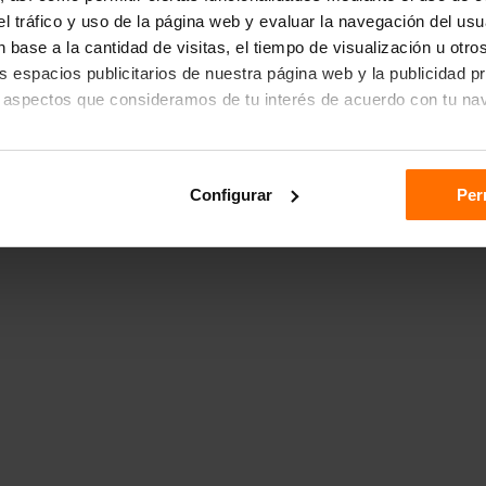
r el tráfico y uso de la página web y evaluar la navegación del us
 base a la cantidad de visitas, el tiempo de visualización u otr
los espacios publicitarios de nuestra página web y la publicidad p
 aspectos que consideramos de tu interés de acuerdo con tu na
das", aceptas el almacenamiento de todas las cookies en tu dispo
Configurar
Per
ón "Configurar".
n sobre cómo utilizamos las cookies dirígete a nuestra
Política