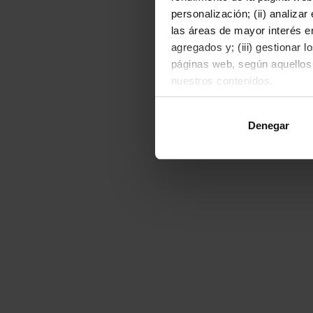
personalización; (ii) analiza
las áreas de mayor interés en
agregados y; (iii) gestionar 
páginas web, según aquellos
nuestros contenidos.
Al hacer clic en "Permitir to
Denegar
o rechazarlas pulsando el bot
Para obtener más informació