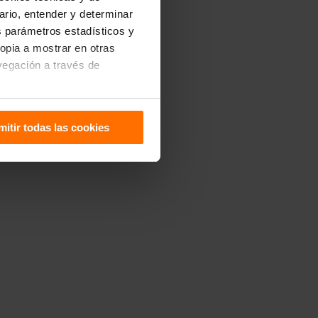
uario, entender y determinar
os parámetros estadísticos y
ropia a mostrar en otras
vegación a través de
sitivo. Puedes configurarlas
mitir todas las cookies
 de Cookies
.