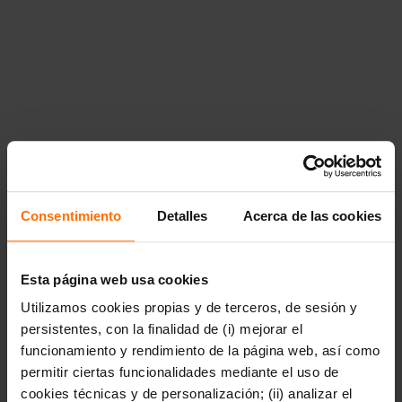
{"title":"Literatura","href":"https:\/\/www.penguinlibros.com\
literatura","children":{"12139":
{"title":"Aventuras","href":"https:\/\/www.penguinlibros.com\
aventuras"},"12140":{"title":"Ciencia
ficci\u00f3n","href":"https:\/\/www.penguinlibros.com\/mx\/12
ciencia-ficcion"},"12141":
{"title":"Fantas\u00eda","href":"https:\/\/www.penguinlibros.
fantasia"},"12143":{"title":"Grandes
cl\u00e1sicos","href":"https:\/\/www.penguinlibros.com\/mx\/
grandes-clasicos"},"12144":{"title":"Literatura
contempor\u00e1nea","href":"https:\/\/www.penguinlibros.com
literatura-contemporanea"},"12145":{"title":"Novela
hist\u00f3rica","href":"https:\/\/www.penguinlibros.com\/mx\/
novela-historica"},"12146":{"title":"Novela negra, misterio y
Consentimiento
Detalles
Acerca de las cookies
thriller","href":"https:\/\/www.penguinlibros.com\/mx\/12146-
novela-negra-misterio-y-thriller"},"12148":
{"title":"Poes\u00eda","href":"https:\/\/www.penguinlibros.co
poesia"},"12147":{"title":"Novela
Esta página web usa cookies
rom\u00e1ntica","href":"https:\/\/www.penguinlibros.com\/mx\
Utilizamos cookies propias y de terceros, de sesión y
novela-romantica"}}},"12199":{"title":"Literatura
juvenil","href":"https:\/\/www.penguinlibros.com\/mx\/12199-
persistentes, con la finalidad de (i) mejorar el
literatura-juvenil","children":{"12200":{"title":"Arte,
funcionamiento y rendimiento de la página web, así como
m\u00fasica y
permitir ciertas funcionalidades mediante el uso de
fotograf\u00eda","href":"https:\/\/www.penguinlibros.com\/mx
arte-musica-y-fotografia"},"12201":
cookies técnicas y de personalización; (ii) analizar el