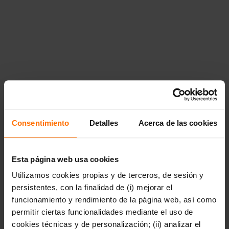
Libros
{"12138":
{"title":"Literatura","href":"https:\/\/www.penguinlibros.com\
literatura","children":{"12139":
{"title":"Aventuras","href":"https:\/\/www.penguinlibros.com\
aventuras"},"12140":{"title":"Ciencia
ficci\u00f3n","href":"https:\/\/www.penguinlibros.com\/mx\/12
ciencia-ficcion"},"12141":
{"title":"Fantas\u00eda","href":"https:\/\/www.penguinlibros.
fantasia"},"12143":{"title":"Grandes
cl\u00e1sicos","href":"https:\/\/www.penguinlibros.com\/mx\/
grandes-clasicos"},"12144":{"title":"Literatura
contempor\u00e1nea","href":"https:\/\/www.penguinlibros.com
literatura-contemporanea"},"12145":{"title":"Novela
Consentimiento
Detalles
Acerca de las cookies
hist\u00f3rica","href":"https:\/\/www.penguinlibros.com\/mx\/
novela-historica"},"12146":{"title":"Novela negra, misterio y
thriller","href":"https:\/\/www.penguinlibros.com\/mx\/12146-
novela-negra-misterio-y-thriller"},"12148":
Esta página web usa cookies
{"title":"Poes\u00eda","href":"https:\/\/www.penguinlibros.co
Utilizamos cookies propias y de terceros, de sesión y
poesia"},"12147":{"title":"Novela
rom\u00e1ntica","href":"https:\/\/www.penguinlibros.com\/mx\
persistentes, con la finalidad de (i) mejorar el
novela-romantica"}}},"12199":{"title":"Literatura
funcionamiento y rendimiento de la página web, así como
juvenil","href":"https:\/\/www.penguinlibros.com\/mx\/12199-
permitir ciertas funcionalidades mediante el uso de
literatura-juvenil","children":{"12200":{"title":"Arte,
m\u00fasica y
cookies técnicas y de personalización; (ii) analizar el