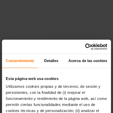
{"title":"Poes\u00eda","href":"https:\/\/www.penguinlibros.co
poesia"}}},"66781":{"title":"Ciencia, historia y
sociedad","href":"https:\/\/www.penguinlibros.com\/pe\/66781-
ciencia-historia-y-sociedad","children":{"66783":
{"title":"Biograf\u00edas","href":"https:\/\/www.penguinlibros
biografias"},"66785":{"title":"Ciencia y
tecnolog\u00eda","href":"https:\/\/www.penguinlibros.com\/pe
ciencia-y-tecnologia"},"66787":{"title":"Econom\u00eda,
pol\u00edtica, sociedad y
actualidad","href":"https:\/\/www.penguinlibros.com\/pe\/6678
economia-politica-y-actualidad"},"66789":
{"title":"Filosof\u00eda","href":"https:\/\/www.penguinlibros.
filosofia"},"66791":
{"title":"Historia","href":"https:\/\/www.penguinlibros.com\/pe
Consentimiento
Detalles
Acerca de las cookies
historia"},"991466":{"title":"True
Crime","href":"https:\/\/www.penguinlibros.com\/pe\/991466-
true-crime"}}},"66793":{"title":"Salud y
bienestar","href":"https:\/\/www.penguinlibros.com\/pe\/66793-
Esta página web usa cookies
salud-y-bienestar","children":{"66795":
Utilizamos cookies propias y de terceros, de sesión y
{"title":"Autoayuda","href":"https:\/\/www.penguinlibros.com\
autoayuda"},"66797":
persistentes, con la finalidad de (i) mejorar el
{"title":"Espiritualidad","href":"https:\/\/www.penguinlibros.c
funcionamiento y rendimiento de la página web, así como
espiritualidad"},"66799":{"title":"Familia y
permitir ciertas funcionalidades mediante el uso de
crianza","href":"https:\/\/www.penguinlibros.com\/pe\/66799-
familia-y-crianza"},"66801":{"title":"Nutrici\u00f3n, belleza
cookies técnicas y de personalización; (ii) analizar el