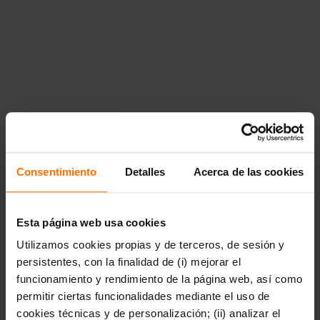
biografias"},"66785":{"title":"Ciencia y
tecnolog\u00eda","href":"https:\/\/www.penguinlibros.com\/pe
ciencia-y-tecnologia"},"66787":{"title":"Econom\u00eda,
pol\u00edtica, sociedad y
actualidad","href":"https:\/\/www.penguinlibros.com\/pe\/6678
economia-politica-y-actualidad"},"66789":
{"title":"Filosof\u00eda","href":"https:\/\/www.penguinlibros.
filosofia"},"66791":
{"title":"Historia","href":"https:\/\/www.penguinlibros.com\/pe
historia"},"991466":{"title":"True
Crime","href":"https:\/\/www.penguinlibros.com\/pe\/991466-
true-crime"}}},"66793":{"title":"Salud y
bienestar","href":"https:\/\/www.penguinlibros.com\/pe\/66793-
salud-y-bienestar","children":{"66795":
Consentimiento
Detalles
Acerca de las cookies
{"title":"Autoayuda","href":"https:\/\/www.penguinlibros.com\
autoayuda"},"66797":
{"title":"Espiritualidad","href":"https:\/\/www.penguinlibros.c
espiritualidad"},"66799":{"title":"Familia y
Esta página web usa cookies
crianza","href":"https:\/\/www.penguinlibros.com\/pe\/66799-
Utilizamos cookies propias y de terceros, de sesión y
familia-y-crianza"},"66801":{"title":"Nutrici\u00f3n, belleza
y
persistentes, con la finalidad de (i) mejorar el
fitness","href":"https:\/\/www.penguinlibros.com\/pe\/66801-
funcionamiento y rendimiento de la página web, así como
nutricion-belleza-y-fitness","children":null}}},"66805":
permitir ciertas funcionalidades mediante el uso de
{"title":"Ocio y libro
pr\u00e1ctico","href":"https:\/\/www.penguinlibros.com\/pe\/6
cookies técnicas y de personalización; (ii) analizar el