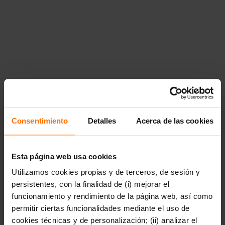
arte-cine-y-musica"},"40964":
{"title":"Business","href":"https:\/\/www.penguinlibros.com\/u
business"},"40966":
{"title":"Cocina","href":"https:\/\/www.penguinlibros.com\/uy\
cocina"},"40968":{"title":"Gu\u00edas y literatura de
viajes","href":"https:\/\/www.penguinlibros.com\/uy\/40968-
guias-y-literatura-de-viajes"},"40970":{"title":"Tiempo
libre","href":"https:\/\/www.penguinlibros.com\/uy\/40970-
tiempo-libre"},"40972":{"title":"Uso de la lengua y
diccionarios","href":"https:\/\/www.penguinlibros.com\/uy\/40
uso-de-la-lengua-y-diccionarios"}}},"40974":
{"title":"C\u00f3mic y novela
gr\u00e1fica","href":"https:\/\/www.penguinlibros.com\/uy\/40
comic-y-novela-grafica","children":{"40976":
Consentimiento
Detalles
Acerca de las cookies
{"title":"C\u00f3mic de
autor","href":"https:\/\/www.penguinlibros.com\/uy\/40976-
comic-de-autor"},"40978":{"title":"C\u00f3mic
juvenil","href":"https:\/\/www.penguinlibros.com\/uy\/40978-
Esta página web usa cookies
comic-juvenil"},"40980":{"title":"C\u00f3mic de no
Utilizamos cookies propias y de terceros, de sesión y
ficci\u00f3n","href":"https:\/\/www.penguinlibros.com\/uy\/40
comic-de-no-ficcion"},"40982":{"title":"C\u00f3mic
persistentes, con la finalidad de (i) mejorar el
infantil","href":"https:\/\/www.penguinlibros.com\/uy\/40982-
funcionamiento y rendimiento de la página web, así como
comic-infantil"},"40984":{"title":"C\u00f3mic de
permitir ciertas funcionalidades mediante el uso de
humor","href":"https:\/\/www.penguinlibros.com\/uy\/40984-
comic-de-humor"},"40986":{"title":"C\u00f3mics de
cookies técnicas y de personalización; (ii) analizar el