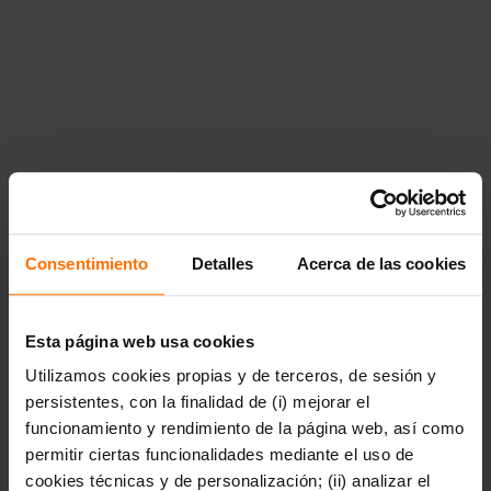
cine y
m\u00fasica","href":"https:\/\/www.penguinlibros.com\/uy\/40
arte-cine-y-musica"},"40964":
{"title":"Business","href":"https:\/\/www.penguinlibros.com\/u
business"},"40966":
{"title":"Cocina","href":"https:\/\/www.penguinlibros.com\/uy\
cocina"},"40968":{"title":"Gu\u00edas y literatura de
viajes","href":"https:\/\/www.penguinlibros.com\/uy\/40968-
guias-y-literatura-de-viajes"},"40970":{"title":"Tiempo
libre","href":"https:\/\/www.penguinlibros.com\/uy\/40970-
tiempo-libre"},"40972":{"title":"Uso de la lengua y
diccionarios","href":"https:\/\/www.penguinlibros.com\/uy\/40
uso-de-la-lengua-y-diccionarios"}}},"40974":
{"title":"C\u00f3mic y novela
Consentimiento
Detalles
Acerca de las cookies
gr\u00e1fica","href":"https:\/\/www.penguinlibros.com\/uy\/40
comic-y-novela-grafica","children":{"40976":
{"title":"C\u00f3mic de
autor","href":"https:\/\/www.penguinlibros.com\/uy\/40976-
Esta página web usa cookies
comic-de-autor"},"40978":{"title":"C\u00f3mic
Utilizamos cookies propias y de terceros, de sesión y
juvenil","href":"https:\/\/www.penguinlibros.com\/uy\/40978-
comic-juvenil"},"40980":{"title":"C\u00f3mic de no
persistentes, con la finalidad de (i) mejorar el
ficci\u00f3n","href":"https:\/\/www.penguinlibros.com\/uy\/40
funcionamiento y rendimiento de la página web, así como
comic-de-no-ficcion"},"40982":{"title":"C\u00f3mic
permitir ciertas funcionalidades mediante el uso de
infantil","href":"https:\/\/www.penguinlibros.com\/uy\/40982-
comic-infantil"},"40984":{"title":"C\u00f3mic de
cookies técnicas y de personalización; (ii) analizar el