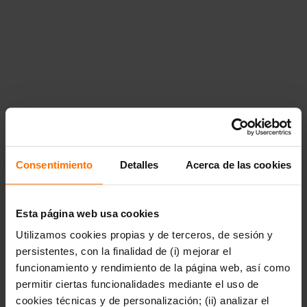
m\u00fasica","href":"https:\/\/www.penguinlibros.com\/uy\/40
arte-cine-y-musica"},"40964":
{"title":"Business","href":"https:\/\/www.penguinlibros.com\/u
business"},"40966":
{"title":"Cocina","href":"https:\/\/www.penguinlibros.com\/uy\
cocina"},"40968":{"title":"Gu\u00edas y literatura de
viajes","href":"https:\/\/www.penguinlibros.com\/uy\/40968-
guias-y-literatura-de-viajes"},"40970":{"title":"Tiempo
libre","href":"https:\/\/www.penguinlibros.com\/uy\/40970-
tiempo-libre"},"40972":{"title":"Uso de la lengua y
diccionarios","href":"https:\/\/www.penguinlibros.com\/uy\/40
uso-de-la-lengua-y-diccionarios"}}},"40974":
{"title":"C\u00f3mic y novela
gr\u00e1fica","href":"https:\/\/www.penguinlibros.com\/uy\/40
Consentimiento
Detalles
Acerca de las cookies
comic-y-novela-grafica","children":{"40976":
{"title":"C\u00f3mic de
autor","href":"https:\/\/www.penguinlibros.com\/uy\/40976-
comic-de-autor"},"40978":{"title":"C\u00f3mic
Esta página web usa cookies
juvenil","href":"https:\/\/www.penguinlibros.com\/uy\/40978-
Utilizamos cookies propias y de terceros, de sesión y
comic-juvenil"},"40980":{"title":"C\u00f3mic de no
ficci\u00f3n","href":"https:\/\/www.penguinlibros.com\/uy\/40
persistentes, con la finalidad de (i) mejorar el
comic-de-no-ficcion"},"40982":{"title":"C\u00f3mic
funcionamiento y rendimiento de la página web, así como
infantil","href":"https:\/\/www.penguinlibros.com\/uy\/40982-
permitir ciertas funcionalidades mediante el uso de
comic-infantil"},"40984":{"title":"C\u00f3mic de
humor","href":"https:\/\/www.penguinlibros.com\/uy\/40984-
cookies técnicas y de personalización; (ii) analizar el