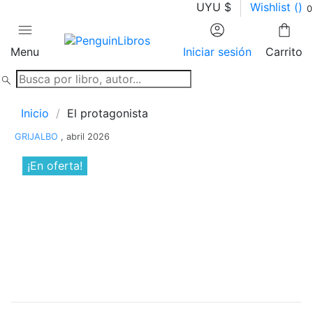
UYU $
Wishlist (
)
0
Menu
Iniciar sesión
Carrito
Inicio
El protagonista
GRIJALBO
, abril 2026
¡En oferta!