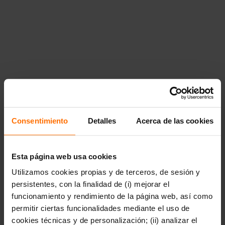
m\u00fasica","href":"https:\/\/www.penguinlibros.com\/uy\/40
arte-cine-y-musica"},"40964":
{"title":"Business","href":"https:\/\/www.penguinlibros.com\/u
business"},"40966":
{"title":"Cocina","href":"https:\/\/www.penguinlibros.com\/uy\
cocina"},"40968":{"title":"Gu\u00edas y literatura de
viajes","href":"https:\/\/www.penguinlibros.com\/uy\/40968-
guias-y-literatura-de-viajes"},"40970":{"title":"Tiempo
libre","href":"https:\/\/www.penguinlibros.com\/uy\/40970-
tiempo-libre"},"40972":{"title":"Uso de la lengua y
diccionarios","href":"https:\/\/www.penguinlibros.com\/uy\/40
uso-de-la-lengua-y-diccionarios"}}},"40974":
{"title":"C\u00f3mic y novela
gr\u00e1fica","href":"https:\/\/www.penguinlibros.com\/uy\/40
Consentimiento
Detalles
Acerca de las cookies
comic-y-novela-grafica","children":{"40976":
{"title":"C\u00f3mic de
autor","href":"https:\/\/www.penguinlibros.com\/uy\/40976-
comic-de-autor"},"40978":{"title":"C\u00f3mic
Esta página web usa cookies
juvenil","href":"https:\/\/www.penguinlibros.com\/uy\/40978-
Utilizamos cookies propias y de terceros, de sesión y
comic-juvenil"},"40980":{"title":"C\u00f3mic de no
ficci\u00f3n","href":"https:\/\/www.penguinlibros.com\/uy\/40
persistentes, con la finalidad de (i) mejorar el
comic-de-no-ficcion"},"40982":{"title":"C\u00f3mic
funcionamiento y rendimiento de la página web, así como
infantil","href":"https:\/\/www.penguinlibros.com\/uy\/40982-
permitir ciertas funcionalidades mediante el uso de
comic-infantil"},"40984":{"title":"C\u00f3mic de
humor","href":"https:\/\/www.penguinlibros.com\/uy\/40984-
cookies técnicas y de personalización; (ii) analizar el