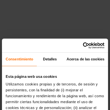
{"title":"Poes\u00eda","href":"https:\/\/www.penguinlibros.co
poesia"}}},"66781":{"title":"Ciencia, historia y
sociedad","href":"https:\/\/www.penguinlibros.com\/pe\/66781-
ciencia-historia-y-sociedad","children":{"66783":
{"title":"Biograf\u00edas","href":"https:\/\/www.penguinlibros
biografias"},"66785":{"title":"Ciencia y
tecnolog\u00eda","href":"https:\/\/www.penguinlibros.com\/pe
ciencia-y-tecnologia"},"66787":{"title":"Econom\u00eda,
pol\u00edtica, sociedad y
actualidad","href":"https:\/\/www.penguinlibros.com\/pe\/6678
economia-politica-y-actualidad"},"66789":
{"title":"Filosof\u00eda","href":"https:\/\/www.penguinlibros.
filosofia"},"66791":
{"title":"Historia","href":"https:\/\/www.penguinlibros.com\/pe
Consentimiento
Detalles
Acerca de las cookies
historia"},"991466":{"title":"True
Crime","href":"https:\/\/www.penguinlibros.com\/pe\/991466-
true-crime"}}},"66793":{"title":"Salud y
bienestar","href":"https:\/\/www.penguinlibros.com\/pe\/66793-
Esta página web usa cookies
salud-y-bienestar","children":{"66795":
Utilizamos cookies propias y de terceros, de sesión y
{"title":"Autoayuda","href":"https:\/\/www.penguinlibros.com\
autoayuda"},"66797":
persistentes, con la finalidad de (i) mejorar el
{"title":"Espiritualidad","href":"https:\/\/www.penguinlibros.c
funcionamiento y rendimiento de la página web, así como
espiritualidad"},"66799":{"title":"Familia y
permitir ciertas funcionalidades mediante el uso de
crianza","href":"https:\/\/www.penguinlibros.com\/pe\/66799-
familia-y-crianza"},"66801":{"title":"Nutrici\u00f3n, belleza
cookies técnicas y de personalización; (ii) analizar el