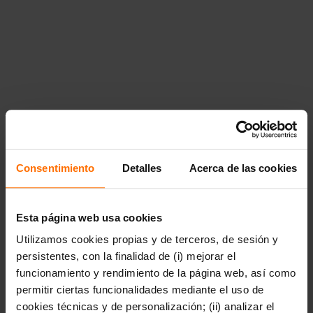
de 9
a\u00f1os","href":"https:\/\/www.penguinlibros.com\/ar\/41025
a-partir-de-9-anos","children":null}}},"41037":
{"title":"Literatura
juvenil","href":"https:\/\/www.penguinlibros.com\/ar\/41037-
literatura-juvenil","children":{"41039":{"title":"Arte,
m\u00fasica y
fotograf\u00eda","href":"https:\/\/www.penguinlibros.com\/ar\
arte-musica-y-fotografia"},"41041":
{"title":"Autoconocimiento y
salud","href":"https:\/\/www.penguinlibros.com\/ar\/41041-
autoconocimiento-y-salud"},"41043":
{"title":"Biograf\u00edas e historias
reales","href":"https:\/\/www.penguinlibros.com\/ar\/41043-
Consentimiento
Detalles
Acerca de las cookies
biografias-e-historias-reales"},"41046":{"title":"Ciencia
ficci\u00f3n
juvenil","href":"https:\/\/www.penguinlibros.com\/ar\/41046-
ciencia-ficcion-juvenil"},"41048":{"title":"Ciencia,
Esta página web usa cookies
tecnolog\u00eda y
Utilizamos cookies propias y de terceros, de sesión y
naturaleza","href":"https:\/\/www.penguinlibros.com\/ar\/41048
ciencia-tecnologia-y-naturaleza"},"41050":
persistentes, con la finalidad de (i) mejorar el
{"title":"Conciencia
funcionamiento y rendimiento de la página web, así como
social","href":"https:\/\/www.penguinlibros.com\/ar\/41050-
permitir ciertas funcionalidades mediante el uso de
conciencia-social"},"41052":{"title":"Novela fant\u00e1stica
juvenil","href":"https:\/\/www.penguinlibros.com\/ar\/41052-
cookies técnicas y de personalización; (ii) analizar el