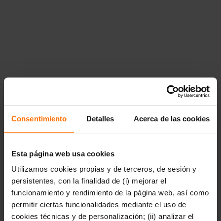
a\u00f1os","href":"https:\/\/www.penguinlibros.com\/ar\/41015
a-partir-de-7-anos","children":null},"41025":{"title":"A partir
de 9
a\u00f1os","href":"https:\/\/www.penguinlibros.com\/ar\/41025
a-partir-de-9-anos","children":null}}},"41037":
{"title":"Literatura
juvenil","href":"https:\/\/www.penguinlibros.com\/ar\/41037-
literatura-juvenil","children":{"41039":{"title":"Arte,
m\u00fasica y
fotograf\u00eda","href":"https:\/\/www.penguinlibros.com\/ar\
arte-musica-y-fotografia"},"41041":
{"title":"Autoconocimiento y
salud","href":"https:\/\/www.penguinlibros.com\/ar\/41041-
autoconocimiento-y-salud"},"41043":
Consentimiento
Detalles
Acerca de las cookies
{"title":"Biograf\u00edas e historias
reales","href":"https:\/\/www.penguinlibros.com\/ar\/41043-
biografias-e-historias-reales"},"41046":{"title":"Ciencia
ficci\u00f3n
Esta página web usa cookies
juvenil","href":"https:\/\/www.penguinlibros.com\/ar\/41046-
Utilizamos cookies propias y de terceros, de sesión y
ciencia-ficcion-juvenil"},"41048":{"title":"Ciencia,
tecnolog\u00eda y
persistentes, con la finalidad de (i) mejorar el
naturaleza","href":"https:\/\/www.penguinlibros.com\/ar\/41048
funcionamiento y rendimiento de la página web, así como
ciencia-tecnologia-y-naturaleza"},"41050":
permitir ciertas funcionalidades mediante el uso de
{"title":"Conciencia
social","href":"https:\/\/www.penguinlibros.com\/ar\/41050-
cookies técnicas y de personalización; (ii) analizar el