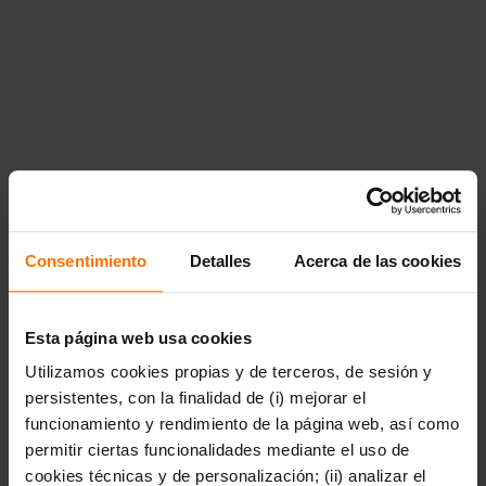
de 9
a\u00f1os","href":"https:\/\/www.penguinlibros.com\/ar\/41025
a-partir-de-9-anos","children":null}}},"41037":
{"title":"Literatura
juvenil","href":"https:\/\/www.penguinlibros.com\/ar\/41037-
literatura-juvenil","children":{"41039":{"title":"Arte,
m\u00fasica y
fotograf\u00eda","href":"https:\/\/www.penguinlibros.com\/ar\
arte-musica-y-fotografia"},"41041":
{"title":"Autoconocimiento y
salud","href":"https:\/\/www.penguinlibros.com\/ar\/41041-
autoconocimiento-y-salud"},"41043":
{"title":"Biograf\u00edas e historias
reales","href":"https:\/\/www.penguinlibros.com\/ar\/41043-
Consentimiento
Detalles
Acerca de las cookies
biografias-e-historias-reales"},"41046":{"title":"Ciencia
ficci\u00f3n
juvenil","href":"https:\/\/www.penguinlibros.com\/ar\/41046-
ciencia-ficcion-juvenil"},"41048":{"title":"Ciencia,
Esta página web usa cookies
tecnolog\u00eda y
Utilizamos cookies propias y de terceros, de sesión y
naturaleza","href":"https:\/\/www.penguinlibros.com\/ar\/41048
ciencia-tecnologia-y-naturaleza"},"41050":
persistentes, con la finalidad de (i) mejorar el
{"title":"Conciencia
funcionamiento y rendimiento de la página web, así como
social","href":"https:\/\/www.penguinlibros.com\/ar\/41050-
permitir ciertas funcionalidades mediante el uso de
conciencia-social"},"41052":{"title":"Novela fant\u00e1stica
juvenil","href":"https:\/\/www.penguinlibros.com\/ar\/41052-
cookies técnicas y de personalización; (ii) analizar el