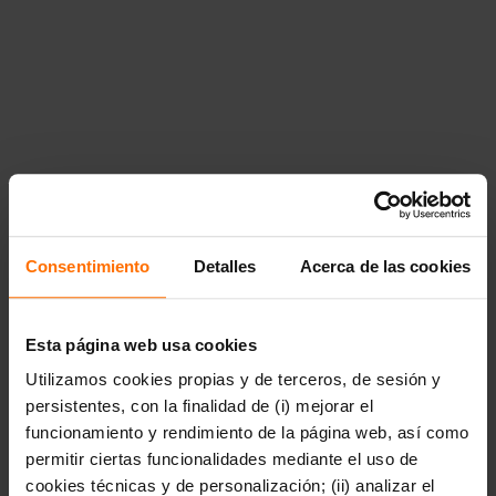
a\u00f1os","href":"https:\/\/www.penguinlibros.com\/cl\/14894
a-partir-de-9-anos","children":null}}},"14900":
{"title":"Literatura
juvenil","href":"https:\/\/www.penguinlibros.com\/cl\/14900-
literatura-juvenil","children":{"14901":{"title":"Arte,
m\u00fasica y
fotograf\u00eda","href":"https:\/\/www.penguinlibros.com\/cl\
arte-musica-y-fotografia"},"14902":
{"title":"Autoconocimiento y
salud","href":"https:\/\/www.penguinlibros.com\/cl\/14902-
autoconocimiento-y-salud"},"14903":
{"title":"Biograf\u00edas e historias
reales","href":"https:\/\/www.penguinlibros.com\/cl\/14903-
biografias-e-historias-reales"},"14904":{"title":"Ciencia
Consentimiento
Detalles
Acerca de las cookies
ficci\u00f3n
juvenil","href":"https:\/\/www.penguinlibros.com\/cl\/14904-
ciencia-ficcion-juvenil"},"14905":{"title":"Ciencia,
tecnolog\u00eda y
Esta página web usa cookies
naturaleza","href":"https:\/\/www.penguinlibros.com\/cl\/14905
Utilizamos cookies propias y de terceros, de sesión y
ciencia-tecnologia-y-naturaleza"},"14906":
{"title":"Conciencia
persistentes, con la finalidad de (i) mejorar el
social","href":"https:\/\/www.penguinlibros.com\/cl\/14906-
funcionamiento y rendimiento de la página web, así como
conciencia-social"},"14907":{"title":"Novela fant\u00e1stica
permitir ciertas funcionalidades mediante el uso de
juvenil","href":"https:\/\/www.penguinlibros.com\/cl\/14907-
novela-fantastica-juvenil"},"14908":{"title":"Libros juveniles
cookies técnicas y de personalización; (ii) analizar el