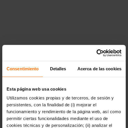
{"title":"Poes\u00eda","href":"https:\/\/www.penguinlibros.com
poesia"},"14848":{"title":"Novela
rom\u00e1ntica","href":"https:\/\/www.penguinlibros.com\/cl\/
novela-romantica"}}},"14877":{"title":"Libros
infantiles","href":"https:\/\/www.penguinlibros.com\/cl\/14877-
libros-infantiles","children":{"14878":{"title":"De 0 a 3
a\u00f1os","href":"https:\/\/www.penguinlibros.com\/cl\/14878
de-0-a-3-anos","children":null},"14883":{"title":"A partir de
4
a\u00f1os","href":"https:\/\/www.penguinlibros.com\/cl\/14883
a-partir-de-4-anos","children":null},"14889":{"title":"A partir
de 7
a\u00f1os","href":"https:\/\/www.penguinlibros.com\/cl\/14889
a-partir-de-7-anos","children":null},"14894":{"title":"A partir
Consentimiento
Detalles
Acerca de las cookies
de 9
a\u00f1os","href":"https:\/\/www.penguinlibros.com\/cl\/14894
a-partir-de-9-anos","children":null}}},"14900":
{"title":"Literatura
Esta página web usa cookies
juvenil","href":"https:\/\/www.penguinlibros.com\/cl\/14900-
Utilizamos cookies propias y de terceros, de sesión y
literatura-juvenil","children":{"14901":{"title":"Arte,
m\u00fasica y
persistentes, con la finalidad de (i) mejorar el
fotograf\u00eda","href":"https:\/\/www.penguinlibros.com\/cl\
funcionamiento y rendimiento de la página web, así como
arte-musica-y-fotografia"},"14902":
permitir ciertas funcionalidades mediante el uso de
{"title":"Autoconocimiento y
salud","href":"https:\/\/www.penguinlibros.com\/cl\/14902-
cookies técnicas y de personalización; (ii) analizar el