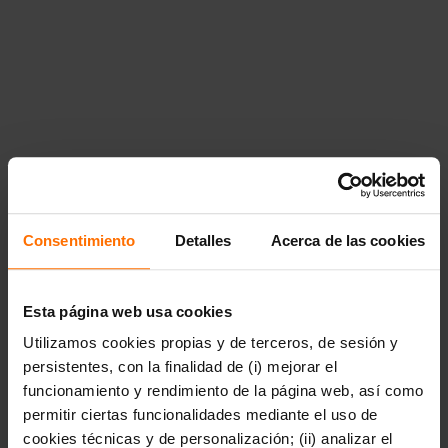
{"title":"Poes\u00eda","href":"https:\/\/www.penguinlibros.com
poesia"},"14848":{"title":"Novela
rom\u00e1ntica","href":"https:\/\/www.penguinlibros.com\/cl\/
novela-romantica"}}},"14877":{"title":"Libros
infantiles","href":"https:\/\/www.penguinlibros.com\/cl\/14877-
libros-infantiles","children":{"14878":{"title":"De 0 a 3
a\u00f1os","href":"https:\/\/www.penguinlibros.com\/cl\/14878
de-0-a-3-anos","children":null},"14883":{"title":"A partir de
4
a\u00f1os","href":"https:\/\/www.penguinlibros.com\/cl\/14883
a-partir-de-4-anos","children":null},"14889":{"title":"A partir
de 7
a\u00f1os","href":"https:\/\/www.penguinlibros.com\/cl\/14889
a-partir-de-7-anos","children":null},"14894":{"title":"A partir
Consentimiento
Detalles
Acerca de las cookies
de 9
a\u00f1os","href":"https:\/\/www.penguinlibros.com\/cl\/14894
a-partir-de-9-anos","children":null}}},"14900":
{"title":"Literatura
Esta página web usa cookies
juvenil","href":"https:\/\/www.penguinlibros.com\/cl\/14900-
Utilizamos cookies propias y de terceros, de sesión y
literatura-juvenil","children":{"14901":{"title":"Arte,
m\u00fasica y
persistentes, con la finalidad de (i) mejorar el
fotograf\u00eda","href":"https:\/\/www.penguinlibros.com\/cl\
funcionamiento y rendimiento de la página web, así como
arte-musica-y-fotografia"},"14902":
permitir ciertas funcionalidades mediante el uso de
{"title":"Autoconocimiento y
salud","href":"https:\/\/www.penguinlibros.com\/cl\/14902-
cookies técnicas y de personalización; (ii) analizar el