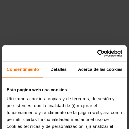
arte-cine-y-musica"},"40964":
{"title":"Business","href":"https:\/\/www.penguinlibros.com\/u
business"},"40966":
{"title":"Cocina","href":"https:\/\/www.penguinlibros.com\/uy\
cocina"},"40968":{"title":"Gu\u00edas y literatura de
viajes","href":"https:\/\/www.penguinlibros.com\/uy\/40968-
guias-y-literatura-de-viajes"},"40970":{"title":"Tiempo
libre","href":"https:\/\/www.penguinlibros.com\/uy\/40970-
tiempo-libre"},"40972":{"title":"Uso de la lengua y
diccionarios","href":"https:\/\/www.penguinlibros.com\/uy\/40
uso-de-la-lengua-y-diccionarios"}}},"40974":
{"title":"C\u00f3mic y novela
gr\u00e1fica","href":"https:\/\/www.penguinlibros.com\/uy\/40
comic-y-novela-grafica","children":{"40976":
Consentimiento
Detalles
Acerca de las cookies
{"title":"C\u00f3mic de
autor","href":"https:\/\/www.penguinlibros.com\/uy\/40976-
comic-de-autor"},"40978":{"title":"C\u00f3mic
juvenil","href":"https:\/\/www.penguinlibros.com\/uy\/40978-
Esta página web usa cookies
comic-juvenil"},"40980":{"title":"C\u00f3mic de no
Utilizamos cookies propias y de terceros, de sesión y
ficci\u00f3n","href":"https:\/\/www.penguinlibros.com\/uy\/40
comic-de-no-ficcion"},"40982":{"title":"C\u00f3mic
persistentes, con la finalidad de (i) mejorar el
infantil","href":"https:\/\/www.penguinlibros.com\/uy\/40982-
funcionamiento y rendimiento de la página web, así como
comic-infantil"},"40984":{"title":"C\u00f3mic de
permitir ciertas funcionalidades mediante el uso de
humor","href":"https:\/\/www.penguinlibros.com\/uy\/40984-
comic-de-humor"},"40986":{"title":"C\u00f3mics de
cookies técnicas y de personalización; (ii) analizar el