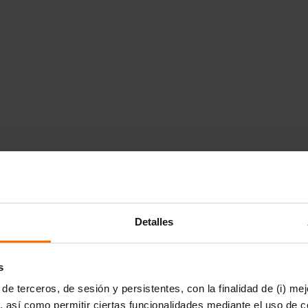
Detalles
s
de terceros, de sesión y persistentes, con la finalidad de (i) me
, así como permitir ciertas funcionalidades mediante el uso de c