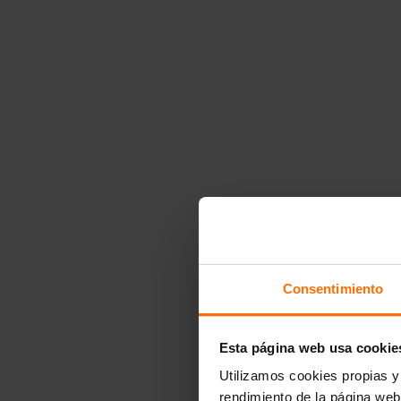
Audiolibros de novela romántica
Poesía en audiolibro
Audiolibros de ciencia, historia y sociedad
Audiolibros de ciencia y tecnología
Audiolibros de economía, política y actualidad
Audiolibros de historia y biografías
Audiolibros de filosofía
Audiolibros de True Crime
Audiolibros de salud y bienestar
Audiolibros de familia y crianza
Audiolibros de nutrición, belleza y fitness
Audiolibros de autoayuda y espiritualidad
Audiolibro práctico y de ocio
Audiolibros de Business
Audiolibros de cocina
Audiolibros de ocio y cultura
Audiolibros infantiles
Audiolibros juveniles
Consentimiento
Autores
Editoriales
Penguinkids
Esta página web usa cookie
Revista Penguinkids
Libros infantiles
Utilizamos cookies propias y 
Libros infantiles
rendimiento de la página web